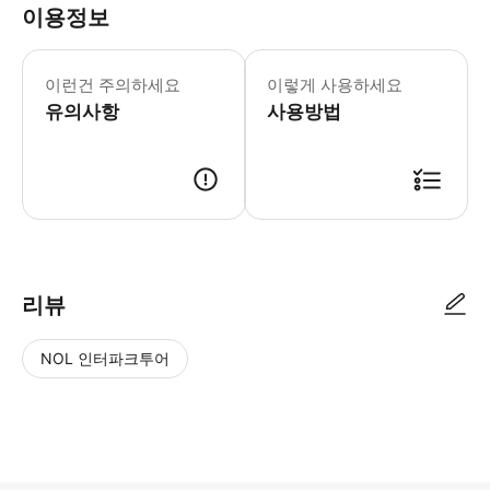
이용정보
* 베트남 특성상 국공휴일에는 가격이 
이런건 주의하세요
이렇게 사용하세요
유의사항
사용방법
[예약 안내] 1. 트리플 결제 및 예약 확정 2. 스타인월드에서 개별 메시지 
리뷰
NOL 인터파크투어
NOL
별
사
에서
점
진/
작성
높
동
된
은
영