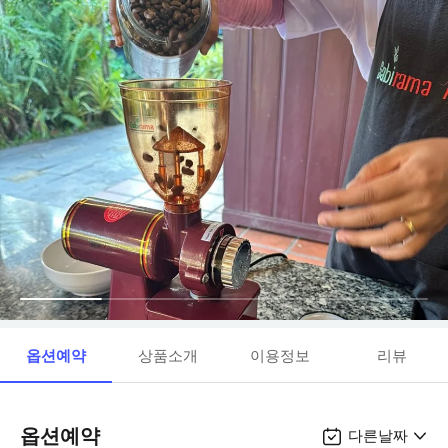
옵션예약
상품소개
이용정보
리뷰
옵션예약
다른날짜