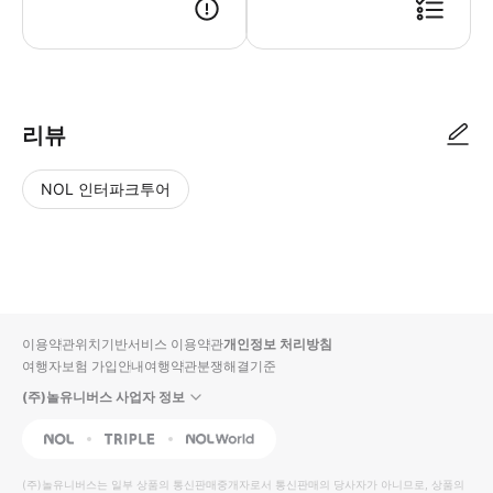
● 예약접수 후 확정이 되면 이용가능합니다. ● 바우처에 안내된 사용 방법
리뷰
NOL 인터파크투어
NOL
별
사
에서
점
진/
작성
높
동
된
은
영
리뷰
순
상
이용약관
위치기반서비스 이용약관
개인정보 처리방침
입니
여행자보험 가입안내
여행약관
분쟁해결기준
다.
(주)놀유니버스 사업자 정보
별
사
NOL
Triple
Interpark Global
점
진/
높
동
(주)놀유니버스
는 일부 상품의 통신판매중개자로서 통신판매의 당사자가 아니므로, 상품의