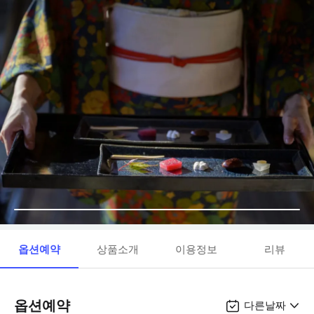
옵션예약
상품소개
이용정보
리뷰
옵션예약
다른날짜