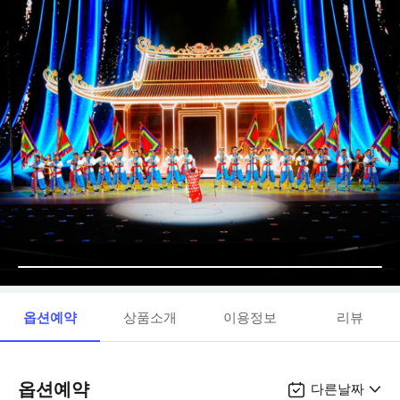
옵션예약
상품소개
이용정보
리뷰
옵션예약
다른날짜