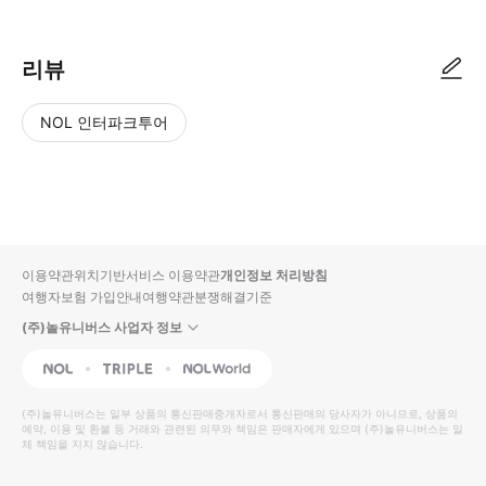
리뷰
NOL 인터파크투어
NOL
별
사
에서
점
진/
작성
높
동
된
은
영
리뷰
순
상
이용약관
위치기반서비스 이용약관
개인정보 처리방침
입니
여행자보험 가입안내
여행약관
분쟁해결기준
다.
(주)놀유니버스 사업자 정보
별
사
NOL
Triple
Interpark Global
점
진/
높
동
(주)놀유니버스
는 일부 상품의 통신판매중개자로서 통신판매의 당사자가 아니므로, 상품의
예약, 이용 및 환불 등 거래와 관련된 의무와 책임은 판매자에게 있으며
은
영
(주)놀유니버스
는 일
체 책임을 지지 않습니다.
순
상