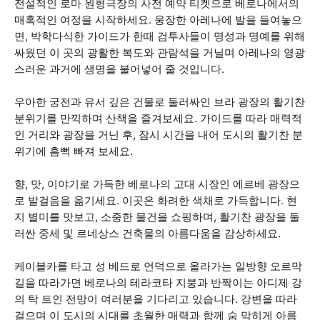
전설적인 로마 원형극장의 사전 예약 티켓으로 베로나에서의
매혹적인 여정을 시작하세요. 웅장한 아레나에 발을 들여놓으
면, 박학다식한 가이드가 한때 검투사들이 명성과 명예를 위해
싸웠던 이 곳의 광활한 복도와 관람석을 거닐며 아레나의 영광
스러운 과거에 생명을 불어넣어 줄 것입니다.
우아한 궁전과 유서 깊은 건물로 둘러싸인 브라 광장의 활기찬
분위기를 만끽하며 산책을 즐겨보세요. 가이드를 따라 매력적
인 거리와 광장을 거닌 후, 잠시 시간을 내어 도시의 활기찬 분
위기에 흠뻑 빠져 보세요.
향, 맛, 이야기로 가득한 베로나의 고대 시장인 에르베 광장으
로 발걸음을 옮기세요. 이곳은 화려한 색채로 가득합니다. 현
지 별미를 맛보고, 소중한 물건을 쇼핑하며, 활기찬 광장을 둘
러싼 중세 및 르네상스 건축물의 아름다움을 감상하세요.
케이블카를 타고 성 베드로 언덕으로 올라가는 일방향 오르막
길을 따라가면 베로나의 테라코타 지붕과 반짝이는 아디제 강
의 탁 트인 전망이 여러분을 기다리고 있습니다. 강변을 따라
걸으며 이 도시의 시대를 초월한 매력과 함께 숨 막히게 아름