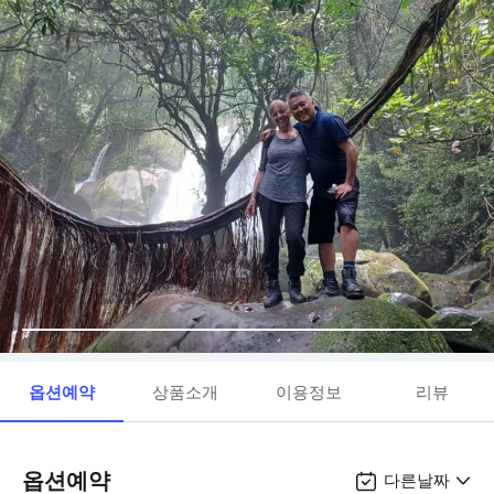
옵션예약
상품소개
이용정보
리뷰
옵션예약
다른날짜