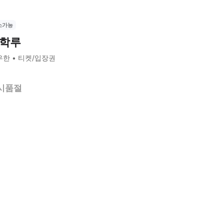
소가능
학루
우한
티켓/입장권
시품절