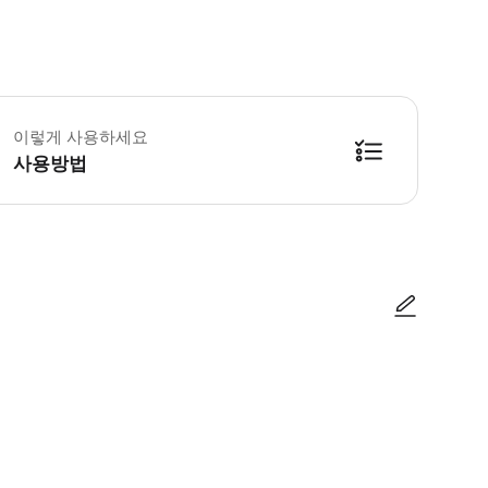
학루는 우한의 랜드마크 건물로, 장강 기슭 무창의 서산 위에 위치해 있으며, 
이렇게 사용하세요
사용방법
사진/동영상
사진/동영상