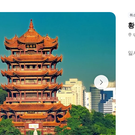
취
황
일