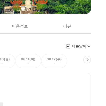
이용정보
리뷰
다른날짜
.10(월)
08.11(화)
08.12(수)
-
-
-