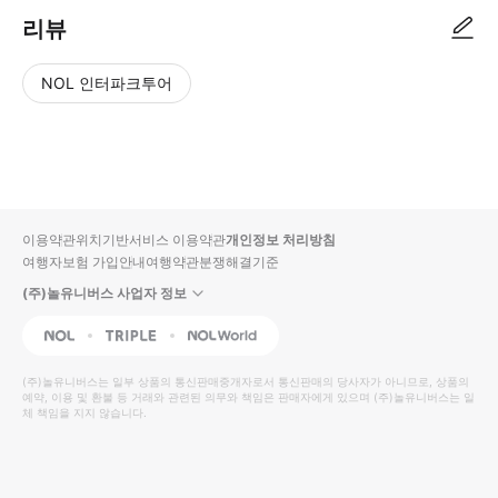
리뷰
NOL 인터파크투어
NOL
별
사
에서
점
진/
작성
높
동
된
은
영
리뷰
순
상
이용약관
위치기반서비스 이용약관
개인정보 처리방침
입니
여행자보험 가입안내
여행약관
분쟁해결기준
다.
(주)놀유니버스 사업자 정보
별
사
NOL
Triple
Interpark Global
점
진/
높
동
(주)놀유니버스
는 일부 상품의 통신판매중개자로서 통신판매의 당사자가 아니므로, 상품의
예약, 이용 및 환불 등 거래와 관련된 의무와 책임은 판매자에게 있으며
은
영
(주)놀유니버스
는 일
체 책임을 지지 않습니다.
순
상