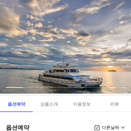
옵션예약
상품소개
이용정보
리뷰
옵션예약
다른날짜