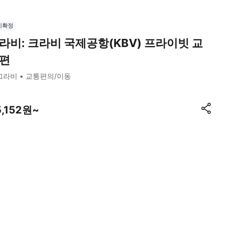
시확정
라비: 크라비 국제공항(KBV) 프라이빗 교
편
끄라비
교통편의/이동
5,152원~