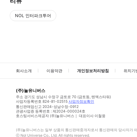
리뷰
NOL 인터파크투어
NOL
에서 작성된 리뷰 입니다.
별점 높은순
별점 높은순
회사소개
이용약관
개인정보처리방침
위치기
(주)놀유니버스
주소
경기도 성남시 수정구 금토로 70 (금토동, 텐엑스타워)
사업자등록번호
824-81-02515
사업자정보확인
통신판매업신고
2024-성남수정-0912
관광사업증 등록번호 : 제2024-000024호
호스팅서비스제공자 (주)놀유니버스｜ 대표이사 이철웅
(주)놀유니버스
는 일부 상품의 통신판매중개자로서 통신판매의 당사자가 아니
ⓒ
Nol Universe Co
., Ltd. All rights reserved.