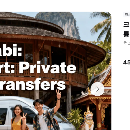
즉
크
통
4