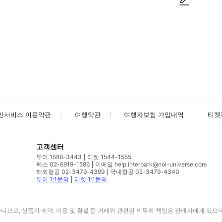
사진/동영상
사진/동영상
반서비스 이용약관
여행약관
여행자보험 가입내역
티켓
고객센터
투어 1588-3443
티켓 1544-1555
팩스 02-6919-1586
이메일 help.interpark@nol-universe.com
해외항공 02-3479-4399
국내항공 02-3479-4340
투어 1:1문의
티켓 1:1문의
므로, 상품의 예약, 이용 및 환불 등 거래와 관련된 의무와 책임은 판매자에게 있으