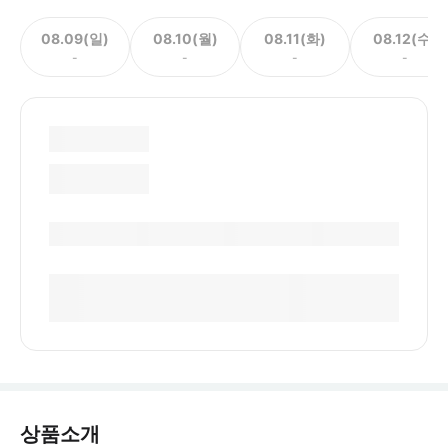
08.09(일)
08.10(월)
08.11(화)
08.12(수)
-
-
-
-
상품소개