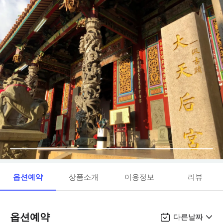
옵션예약
상품소개
이용정보
리뷰
옵션예약
다른날짜