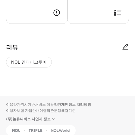
리뷰
NOL 인터파크투어
NOL
별
사
에서
점
진/
작성
높
동
된
은
영
리뷰
순
상
이용약관
위치기반서비스 이용약관
개인정보 처리방침
입니
여행자보험 가입안내
여행약관
분쟁해결기준
다.
(주)놀유니버스 사업자 정보
별
사
NOL
Triple
Interpark Global