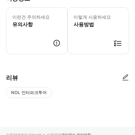
이런건 주의하세요
이렇게 사용하세요
유의사항
사용방법
리뷰
NOL 인터파크투어
NOL
별
사
에서
점
진/
작성
높
동
된
은
영
리뷰
순
상
이용약관
위치기반서비스 이용약관
개인정보 처리방침