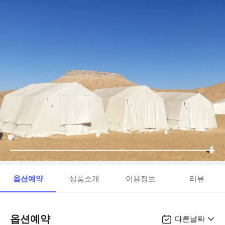
옵션예약
상품소개
이용정보
리뷰
옵션예약
다른날짜