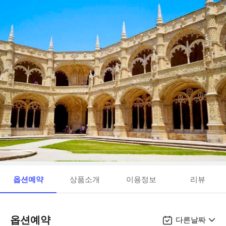
옵션예약
상품소개
이용정보
리뷰
옵션예약
다른날짜