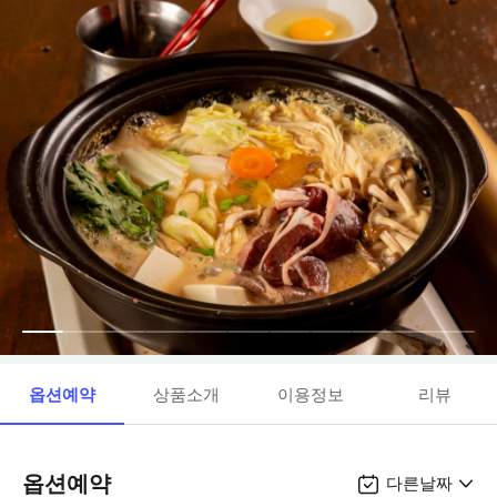
옵션예약
상품소개
이용정보
리뷰
옵션예약
다른날짜