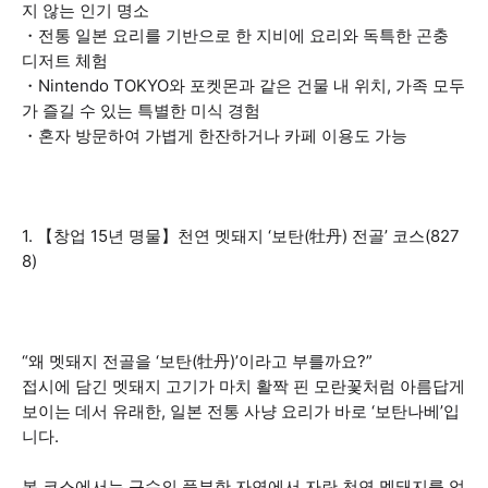
지 않는 인기 명소
・전통 일본 요리를 기반으로 한 지비에 요리와 독특한 곤충
디저트 체험
・Nintendo TOKYO와 포켓몬과 같은 건물 내 위치, 가족 모두
가 즐길 수 있는 특별한 미식 경험
・혼자 방문하여 가볍게 한잔하거나 카페 이용도 가능
1. 【창업 15년 명물】천연 멧돼지 ‘보탄(牡丹) 전골’ 코스(827
8)
“왜 멧돼지 전골을 ‘보탄(牡丹)’이라고 부를까요?”
접시에 담긴 멧돼지 고기가 마치 활짝 핀 모란꽃처럼 아름답게
보이는 데서 유래한, 일본 전통 사냥 요리가 바로 ‘보탄나베’입
니다.
본 코스에서는 규슈의 풍부한 자연에서 자란 천연 멧돼지를 엄