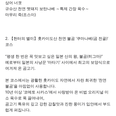
상어 너겟
규슈산 천연 멧돼지 보탄나베 ～특제 간장 육수～
마무리 죽(조스이)
2. 【헌터의 별미】홋카이도산 천연 불곰 ‘쿠마나베(곰 전골)’
코스
“평생 한 번은 꼭 맛보고 싶은 일본 산의 왕, 불곰(히그마)”
예로부터 일본의 사냥꾼 ‘마타기’ 사이에서 최고의 보양식으로
여겨져 온 곰고기.
본 코스에서는 광활한 홋카이도 자연에서 자란 희귀한 ‘천연
불곰’을 아낌없이 사용합니다.
10년 이상 ‘코메토 사카스’에서 사랑받아 온 비법 오리지널 미
소 육수로 푹 끓여내어,
곰고기 특유의 깊고 강한 감칠맛과 진한 풍미가 입안에서 부드
럽게 퍼집니다.