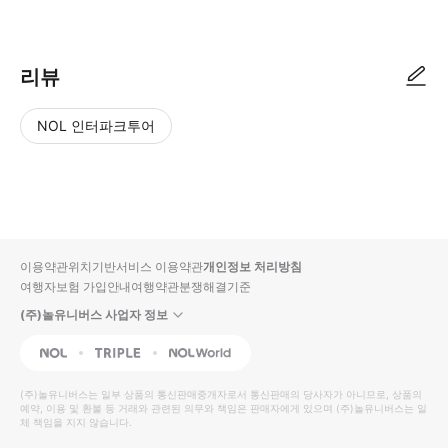
가게 점원이 예약 정보(예약 번호, 이름, 전화번호)를 확인 후 입장 가능
리뷰
NOL 인터파크투어
NOL
별
사
에서
점
진/
작성
높
동
된
은
영
리뷰
순
상
이용약관
위치기반서비스 이용약관
개인정보 처리방침
입니
여행자보험 가입안내
여행약관
분쟁해결기준
다.
(주)놀유니버스 사업자 정보
별
사
NOL
Triple
Interpark Global
점
진/
높
동
(주)놀유니버스
는 일부 상품의 통신판매중개자로서 통신판매의 당사자가 아니므로, 상품의
예약, 이용 및 환불 등 거래와 관련된 의무와 책임은 판매자에게 있으며
은
영
(주)놀유니버스
는 일
체 책임을 지지 않습니다.
순
상