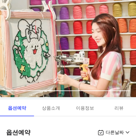
옵션예약
상품소개
이용정보
리뷰
옵션예약
다른날짜