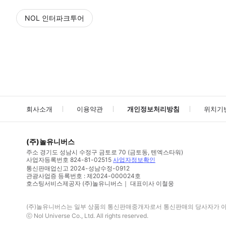
NOL 인터파크투어
NOL
에서 작성된 리뷰 입니다.
별점 높은순
별점 높은순
회사소개
이용약관
개인정보처리방침
위치기
(주)놀유니버스
주소
경기도 성남시 수정구 금토로 70 (금토동, 텐엑스타워)
사업자등록번호
824-81-02515
사업자정보확인
통신판매업신고
2024-성남수정-0912
관광사업증 등록번호 : 제2024-000024호
호스팅서비스제공자 (주)놀유니버스｜ 대표이사 이철웅
(주)놀유니버스
는 일부 상품의 통신판매중개자로서 통신판매의 당사자가 아니
ⓒ
Nol Universe Co
., Ltd. All rights reserved.