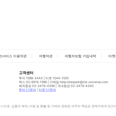
사진/동영상
사진/동영상
반서비스 이용약관
여행약관
여행자보험 가입내역
티켓
고객센터
투어 1588-3443
티켓 1544-1555
팩스 02-6919-1586
이메일 help.interpark@nol-universe.com
해외항공 02-3479-4399
국내항공 02-3479-4340
투어 1:1문의
티켓 1:1문의
므로, 상품의 예약, 이용 및 환불 등 거래와 관련된 의무와 책임은 판매자에게 있으