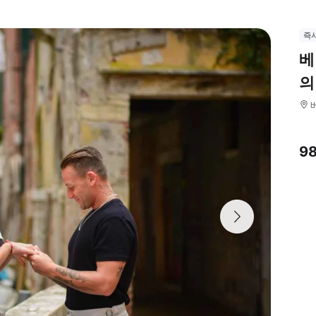
즉
베
의
9