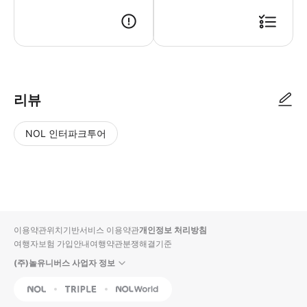
● 예약접수 후 확정이 되면 이용가능합니다. ● 바우처에 안내된 사용 방법
리뷰
NOL 인터파크투어
NOL
별
사
에서
점
진/
작성
높
동
된
은
영
리뷰
순
상
이용약관
위치기반서비스 이용약관
개인정보 처리방침
입니
여행자보험 가입안내
여행약관
분쟁해결기준
다.
(주)놀유니버스 사업자 정보
별
사
NOL
Triple
Interpark Global
점
진/