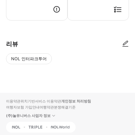
● 예약접수 후 확정이 되면 이용가능합니다. ● 바우처에 안내된 사용 방법
리뷰
NOL 인터파크투어
NOL
별
사
에서
점
진/
작성
높
동
된
은
영
리뷰
순
상
이용약관
위치기반서비스 이용약관
개인정보 처리방침
입니
여행자보험 가입안내
여행약관
분쟁해결기준
다.
(주)놀유니버스 사업자 정보
별
사
NOL
Triple
Interpark Global
점
진/