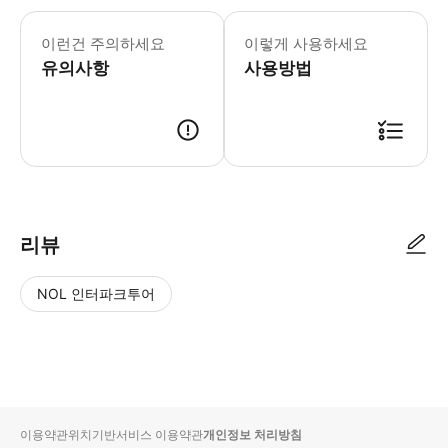
- 식이 제한은 사전에 통보하면 수용 가능
이런건 주의하세요
이렇게 사용하세요
유의사항
사용방법
● 예약접수 후 확정이 되면 이용가능합니다. ● 바우처에 안내된 사용 방법
리뷰
NOL 인터파크투어
NOL
별
사
에서
점
진/
작성
높
동
된
은
영
리뷰
순
상
이용약관
위치기반서비스 이용약관
개인정보 처리방침
입니