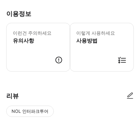
이용정보
레슨 시작 30분 전까지 모임 장소에 도
이런건 주의하세요
이렇게 사용하세요
유의사항
사용방법
● 예약접수 후 확정이 되면 이용가능합니다. ● 바우처에 안내된 사용 방법
리뷰
NOL 인터파크투어
NOL
별
사
에서
점
진/
작성