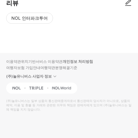
리뷰
NOL 인터파크투어
NOL
별
사
에서
점
진/
작성
높
동
된
은
영
리뷰
순
상
이용약관
위치기반서비스 이용약관
개인정보 처리방침
입니
여행자보험 가입안내
여행약관
분쟁해결기준
다.
(주)놀유니버스 사업자 정보
별
사
NOL
Triple
Interpark Global
점
진/
높
동
(주)놀유니버스
는 일부 상품의 통신판매중개자로서 통신판매의 당사자가 아니므로, 상품의
예약, 이용 및 환불 등 거래와 관련된 의무와 책임은 판매자에게 있으며
은
영
(주)놀유니버스
는 일
체 책임을 지지 않습니다.
순
상