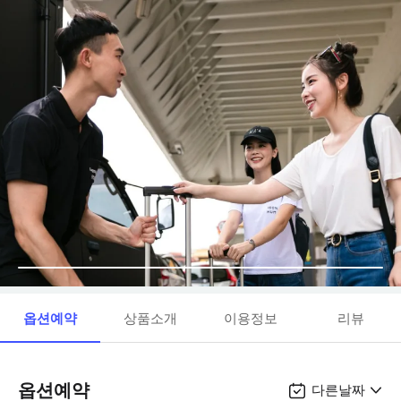
옵션예약
상품소개
이용정보
리뷰
옵션예약
다른날짜