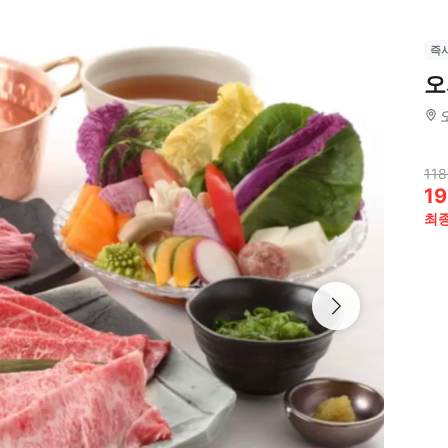
즉
오
118
19
최