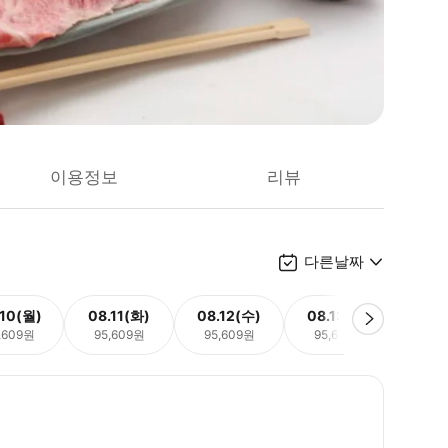
이용정보
리뷰
다른날짜
.10(월)
08.11(화)
08.12(수)
08.13(목)
08.
,609원
95,609원
95,609원
95,609원
95,