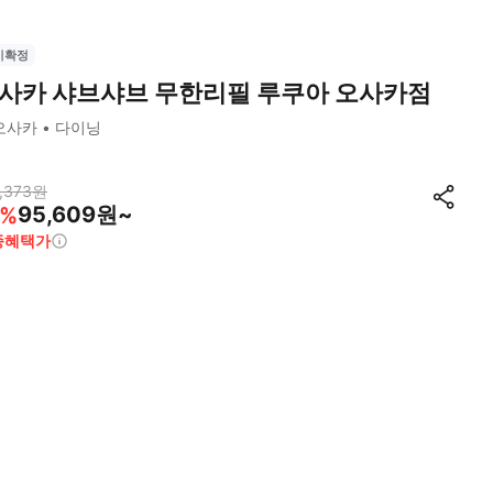
시확정
사카 샤브샤브 무한리필 루쿠아 오사카점
오사카
다이닝
,373
원
95,609원~
%
종혜택가