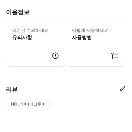
이용정보
* 소요시간 : 90분 (옵션에 따라 소요
이런건 주의하세요
이렇게 사용하세요
유의사항
사용방법
● 예약접수 후 확정이 되면 이용가능합니다. ● 바우처에 안내된 사용 방법
리뷰
NOL 인터파크투어
NOL
별
사
에서
점
진/
작성