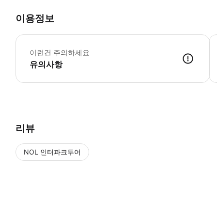
이용정보
[o
이런건 주의하세요
유의사항
[object Object]
리뷰
NOL 인터파크투어
NOL
에서 작성된 리뷰 입니다.
별점 높은순
별점 높은순