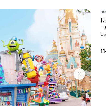
즉
[
-
11