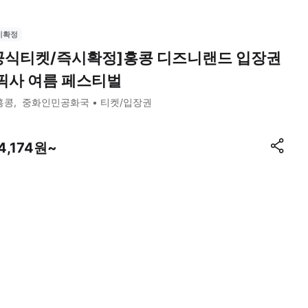
시확정
공식티켓/즉시확정]홍콩 디즈니랜드 입장권
 픽사 여름 페스티벌
홍콩
중화인민공화국
티켓/입장권
4,174원~