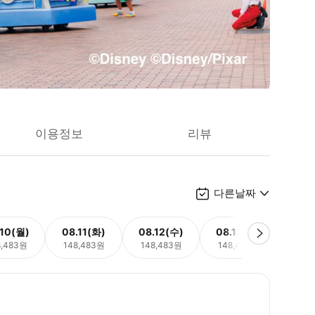
이용정보
리뷰
다른날짜
.10(월)
08.11(화)
08.12(수)
08.13(목)
08.
8,483원
148,483원
148,483원
148,483원
148