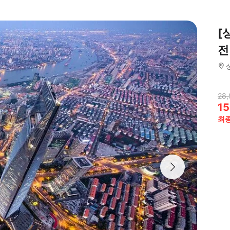
[
전
28,
15
최