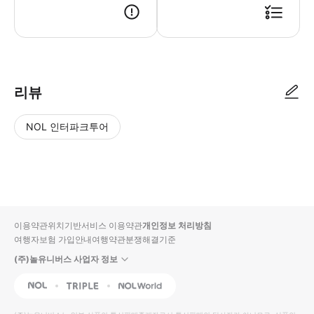
리뷰
NOL 인터파크투어
NOL
별
사
에서
점
진/
작성
높
동
된
은
영
리뷰
순
상
이용약관
위치기반서비스 이용약관
개인정보 처리방침
입니
여행자보험 가입안내
여행약관
분쟁해결기준
다.
(주)놀유니버스 사업자 정보
별
사
NOL
Triple
Interpark Global
점
진/
높
동