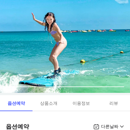
옵션예약
상품소개
이용정보
리뷰
옵션예약
다른날짜