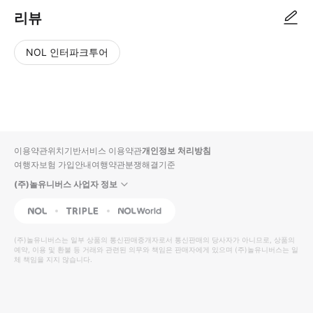
리뷰
NOL 인터파크투어
NOL
별
사
에서
점
진/
작성
높
동
된
은
영
리뷰
순
상
이용약관
위치기반서비스 이용약관
개인정보 처리방침
입니
여행자보험 가입안내
여행약관
분쟁해결기준
다.
(주)놀유니버스 사업자 정보
별
사
NOL
Triple
Interpark Global
점
진/
높
동
(주)놀유니버스
는 일부 상품의 통신판매중개자로서 통신판매의 당사자가 아니므로, 상품의
예약, 이용 및 환불 등 거래와 관련된 의무와 책임은 판매자에게 있으며
은
영
(주)놀유니버스
는 일
체 책임을 지지 않습니다.
순
상