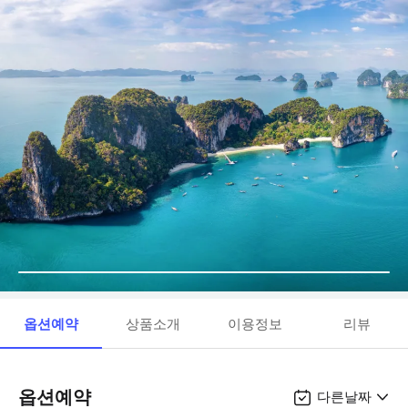
옵션예약
상품소개
이용정보
리뷰
옵션예약
다른날짜