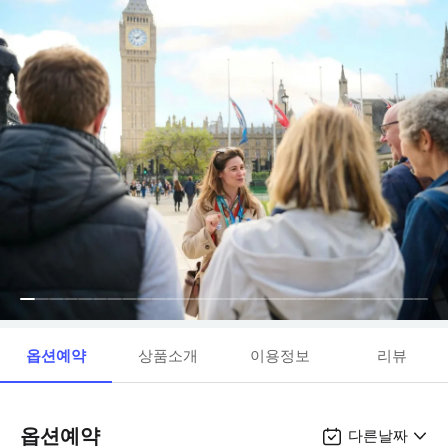
옵션예약
상품소개
이용정보
리뷰
옵션예약
다른날짜