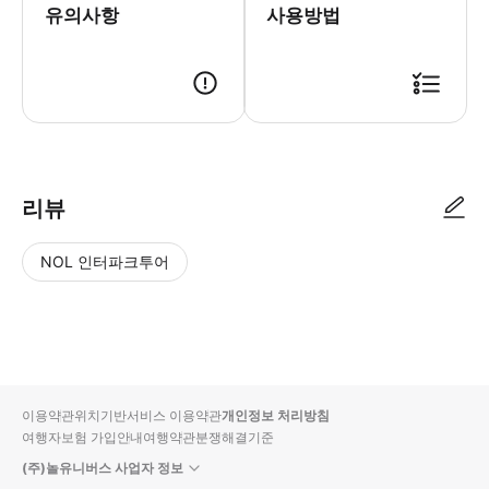
유의사항
사용방법
▶ 사용방법 * 북동쪽 모퉁이에 있는 윈스턴 처칠 동상 경 (Sir Wins
리뷰
NOL 인터파크투어
NOL
별
사
에서
점
진/
작성
높
동
된
은
영
리뷰
순
상
이용약관
위치기반서비스 이용약관
개인정보 처리방침
입니
여행자보험 가입안내
여행약관
분쟁해결기준
다.
(주)놀유니버스 사업자 정보