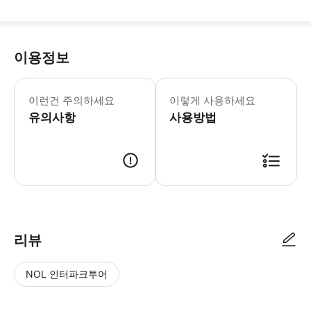
이용정보
입장 시간: 오전 8시 00분~12시 00분,
두장옌 판다 계곡 관광지 입장권
이런건 주의하세요
이렇게 사용하세요
유의사항
사용방법
리뷰
NOL 인터파크투어
NOL