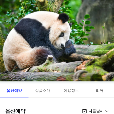
옵션예약
상품소개
이용정보
리뷰
옵션예약
다른날짜