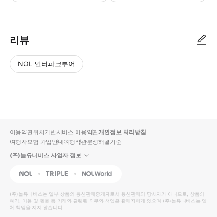
인원에 맞게 구매 부탁드립니다.
리뷰
NOL 인터파크투어
NOL
별
사
에서
점
진/
작성
높
동
된
은
영
리뷰
순
상
이용약관
위치기반서비스 이용약관
개인정보 처리방침
입니
여행자보험 가입안내
여행약관
분쟁해결기준
다.
(주)놀유니버스 사업자 정보
별
사
NOL
Triple
Interpark Global
점
진/
높
동
(주)놀유니버스
는 일부 상품의 통신판매중개자로서 통신판매의 당사자가 아니므로, 상품의
예약, 이용 및 환불 등 거래와 관련된 의무와 책임은 판매자에게 있으며
은
영
(주)놀유니버스
는 일
체 책임을 지지 않습니다.
순
상