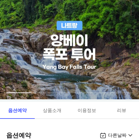
옵션예약
상품소개
이용정보
리뷰
옵션예약
다른날짜