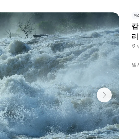
취
캄
리
일