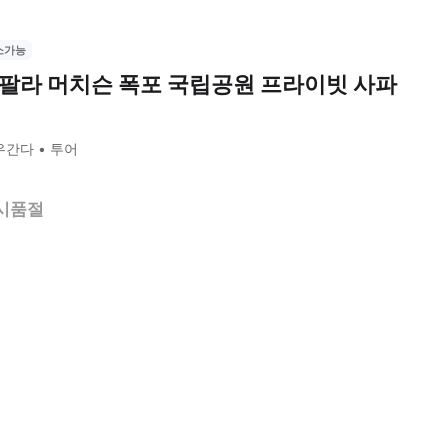
소가능
팔라 머치슨 폭포 국립공원 프라이빗 사파
우간다
투어
시품절