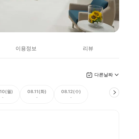
이용정보
리뷰
다른날짜
.10(월)
08.11(화)
08.12(수)
-
-
-