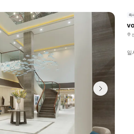
즉
v
일