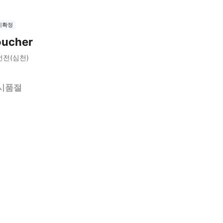
시확정
oucher
선전(심천)
시품절