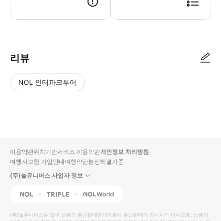
리뷰
NOL 인터파크투어
NOL
별
사
에서
점
진/
작성
높
동
된
은
영
리뷰
순
상
이용약관
위치기반서비스 이용약관
개인정보 처리방침
입니
여행자보험 가입안내
여행약관
분쟁해결기준
다.
(주)놀유니버스 사업자 정보
별
사
NOL
Triple
Interpark Global
점
진/
높
동
(주)놀유니버스
는 일부 상품의 통신판매중개자로서 통신판매의 당사자가 아니므로, 상품의