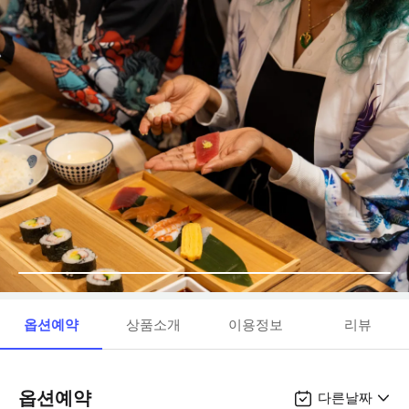
옵션예약
상품소개
이용정보
리뷰
옵션예약
다른날짜