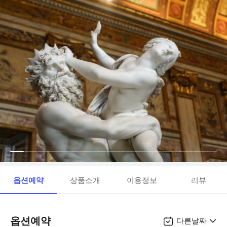
옵션예약
상품소개
이용정보
리뷰
옵션예약
다른날짜