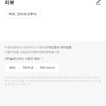
리뷰
NOL 인터파크투어
NOL
별
사
에서
점
진/
작성
높
동
된
은
영
리뷰
순
상
이용약관
위치기반서비스 이용약관
개인정보 처리방침
입니
여행자보험 가입안내
여행약관
분쟁해결기준
다.
(주)놀유니버스 사업자 정보
별
사
NOL
Triple
Interpark Global
점
진/
높
동
(주)놀유니버스
는 일부 상품의 통신판매중개자로서 통신판매의 당사자가 아니므로, 상품의
예약, 이용 및 환불 등 거래와 관련된 의무와 책임은 판매자에게 있으며
은
영
(주)놀유니버스
는 일
체 책임을 지지 않습니다.
순
상