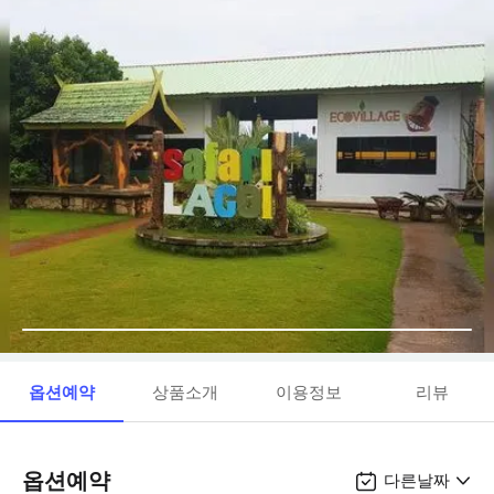
옵션예약
상품소개
이용정보
리뷰
옵션예약
다른날짜