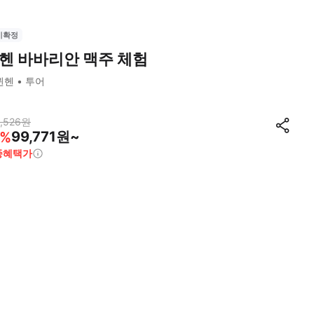
시확정
헨 바바리안 맥주 체험
뮌헨
투어
,526
원
99,771원~
%
종혜택가