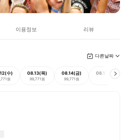
이용정보
리뷰
다른날짜
.12(수)
08.13(목)
08.14(금)
08.15(토)
08.
,771원
99,771원
99,771원
-