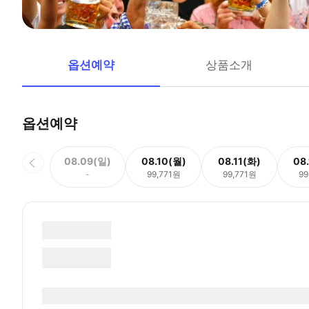
옵션예약
상품소개
옵션예약
08.09(일)
08.10(월)
08.11(화)
08
-
99,771원
99,771원
99