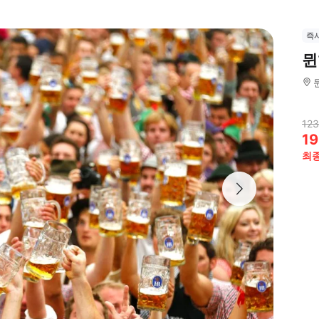
즉
뮌
123
19
최