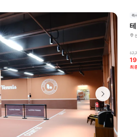
즉
테
17,
19
최