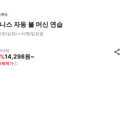
시확정
니스 자동 볼 머신 연습
선전(심천)
티켓/입장권
703
원
14,298원~
%
종혜택가