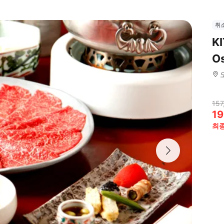
취
KI
O
157
19
최