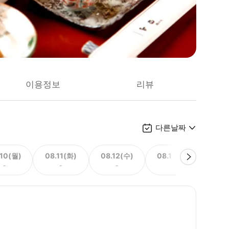
이용정보
리뷰
다른날짜
.10(월)
08.11(화)
08.12(수)
08.13(목)
08.
-
-
-
-