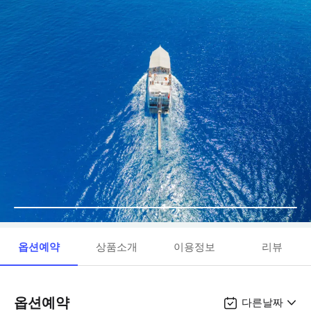
옵션예약
상품소개
이용정보
리뷰
옵션예약
다른날짜