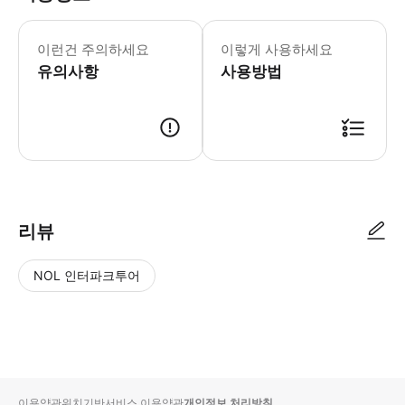
이런건 주의하세요
이렇게 사용하세요
유의사항
사용방법
리뷰
NOL 인터파크투어
NOL
별
사
에서
점
진/
작성
높
동
된
은
영
리뷰
순
상
이용약관
위치기반서비스 이용약관
개인정보 처리방침