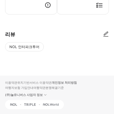
● 예약접수 후 확정이 되면 이용가능합니다. ● 바우처에 안내된 사용 방법
리뷰
NOL 인터파크투어
NOL
별
사
에서
점
진/
작성
높
동
된
은
영
리뷰
순
상
이용약관
위치기반서비스 이용약관
개인정보 처리방침
입니
여행자보험 가입안내
여행약관
분쟁해결기준
다.
(주)놀유니버스 사업자 정보
별
사
NOL
Triple
Interpark Global
점
진/
높
동