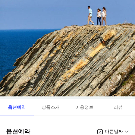
옵션예약
상품소개
이용정보
리뷰
옵션예약
다른날짜