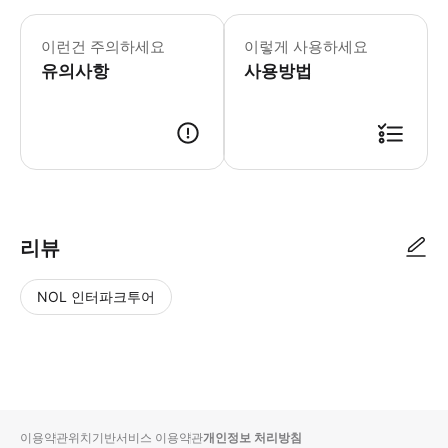
▶ 꼭 알아두세요 점심에는 레스토랑에서 식이
이런건 주의하세요
이렇게 사용하세요
유의사항
사용방법
▶ 사용방법 * San Sebastián Calle Bengoetxea 2, 만남
리뷰
NOL 인터파크투어
NOL
별
사
에서
점
진/
작성
높
동
된
은
영
리뷰
순
상
이용약관
위치기반서비스 이용약관
개인정보 처리방침
입니