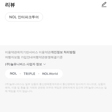
리뷰
NOL 인터파크투어
NOL
별
사
에서
점
진/
작성
높
동
된
은
영
리뷰
순
상
이용약관
위치기반서비스 이용약관
개인정보 처리방침
입니
여행자보험 가입안내
여행약관
분쟁해결기준
다.
(주)놀유니버스 사업자 정보
별
사
NOL
Triple
Interpark Global
점
진/
높
동
(주)놀유니버스
는 일부 상품의 통신판매중개자로서 통신판매의 당사자가 아니므로, 상품의
예약, 이용 및 환불 등 거래와 관련된 의무와 책임은 판매자에게 있으며
은
영
(주)놀유니버스
는 일
체 책임을 지지 않습니다.
순
상