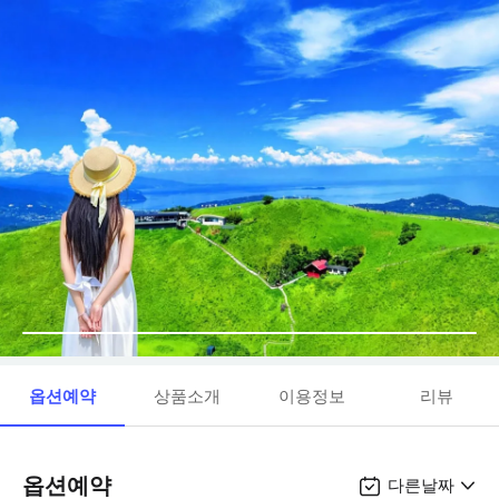
옵션예약
상품소개
이용정보
리뷰
옵션예약
다른날짜