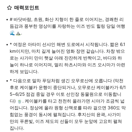
매력포인트
# 바닷바람, 초원, 화산 지형이 한 줄로 이어지는, 경쾌한 리
듬감과 풍부한 영상미를 자랑하는 이즈 반도 힐링 당일 여행
🌊⛰️.
* 여정은 아타미 선샤인 해변 도로에서 시작됩니다. 짧은 6.1
km이지만, 마치 길게 늘어진 영화 장면 같습니다. 차창 밖으
로는 사가미 만이 햇살 아래 잔잔하게 반짝이고, 바다와 하
늘이 하나로 이어지며, 멀리 하츠시마와 이즈 오시마가 아련
하게 보입니다.
* 다음으로 말차 푸딩처럼 생긴 오무로산에 오릅니다 (악천
후로 케이블카 운행이 중단되거나, 오무로산 케이블카가 6/1
5~6/25 점검 중일 경우 이토 선인장 동물원으로 이동합니
다) 🍵. 케이블카를 타고 천천히 올라가면 시야가 조금씩 넓
어집니다. 정상에 올라 원형 산책로를 따라 걸으면 360도 막
힘없는 풍경이 동시에 펼쳐집니다. 후지산의 윤곽, 사가미
만의 푸른빛, 이즈 제도의 선들이 모두 눈앞에 고요히 펼쳐
집니다.