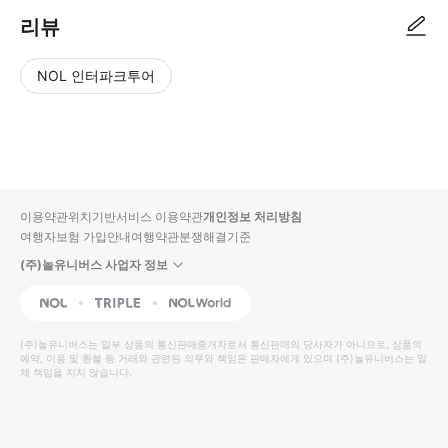
리뷰
NOL 인터파크투어
NOL
별
사
에서
점
진/
작성
높
동
된
은
영
리뷰
순
상
이용약관
위치기반서비스 이용약관
개인정보 처리방침
입니
여행자보험 가입안내
여행약관
분쟁해결기준
다.
(주)놀유니버스 사업자 정보
별
사
NOL
Triple
Interpark Global
점
진/
높
동
(주)놀유니버스
는 일부 상품의 통신판매중개자로서 통신판매의 당사자가 아니므로, 상품의
예약, 이용 및 환불 등 거래와 관련된 의무와 책임은 판매자에게 있으며
은
영
(주)놀유니버스
는 일
체 책임을 지지 않습니다.
순
상