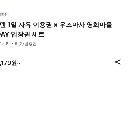
시확정
덴 1일 자유 이용권 × 우즈마사 영화마을
DAY 입장권 세트
오사카
티켓/입장권
,179원~