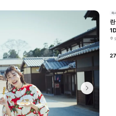
즉
란
1
27