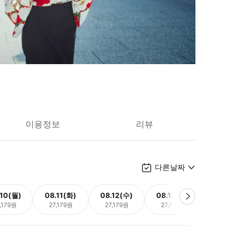
이용정보
리뷰
다른날짜
.10(월)
08.11(화)
08.12(수)
08.13(목)
08.
,179원
27,179원
27,179원
27,179원
27,