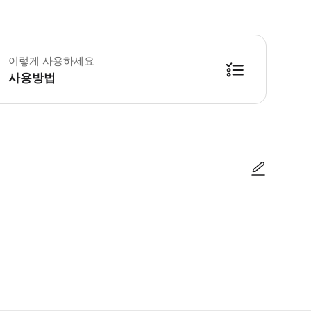
란덴 1일 자유 이용권】 1일 자유 이용권은 교환 후 당일 막차까지 이용 가능
이렇게 사용하세요
사용방법
0:00부터 입장 가능한 티켓입니다. 나이트 입장권은 17:00부터 입장 가능
사진/동영상
사진/동영상