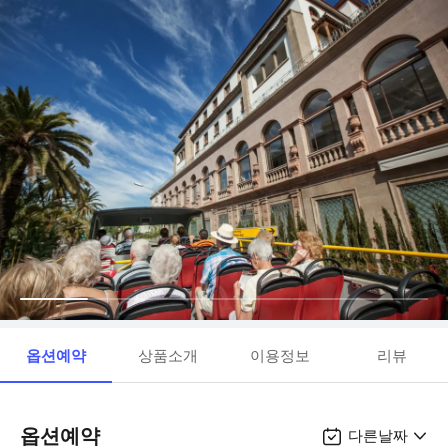
옵션예약
상품소개
이용정보
리뷰
옵션예약
다른날짜