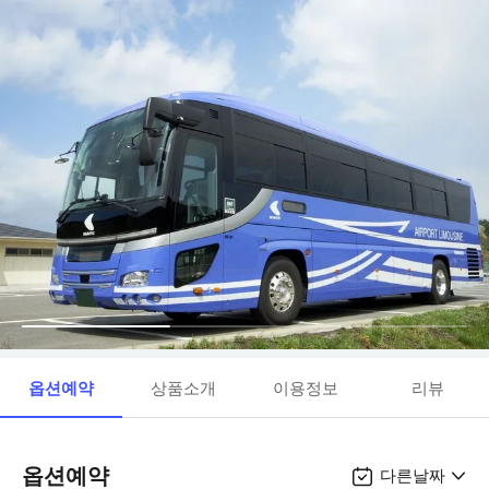
옵션예약
상품소개
이용정보
리뷰
옵션예약
다른날짜