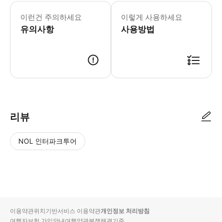
※ 간사이공항 → 오사카역/우메다, 덴
이런건 주의하세요
이렇게 사용하세요
유의사항
사용방법
리뷰
NOL 인터파크투어
NOL
별
사
에서
점
진/
작성
높
동
된
은
영
리뷰
순
상
이용약관
위치기반서비스 이용약관
개인정보 처리방침
입니
여행자보험 가입안내
여행약관
분쟁해결기준