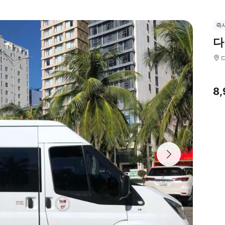
즉
다
8