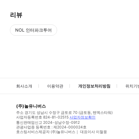
리뷰
NOL 인터파크투어
NOL
에서 작성된 리뷰 입니다.
별점 높은순
별점 높은순
회사소개
이용약관
개인정보처리방침
위치기
(주)놀유니버스
주소
경기도 성남시 수정구 금토로 70 (금토동, 텐엑스타워)
사업자등록번호
824-81-02515
사업자정보확인
통신판매업신고
2024-성남수정-0912
관광사업증 등록번호 : 제2024-000024호
호스팅서비스제공자 (주)놀유니버스｜ 대표이사 이철웅