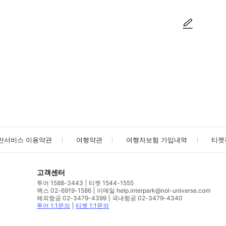
사진/동영상
사진/동영상
반서비스 이용약관
여행약관
여행자보험 가입내역
티켓
고객센터
투어 1588-3443
티켓 1544-1555
팩스 02-6919-1586
이메일 help.interpark@nol-universe.com
해외항공 02-3479-4399
국내항공 02-3479-4340
투어 1:1문의
티켓 1:1문의