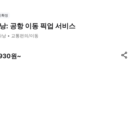
시확정
낭: 공항 이동 픽업 서비스
다낭
교통편의/이동
,930원~