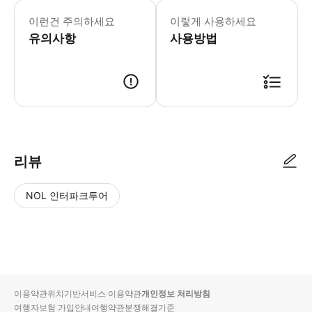
이런건 주의하세요
이렇게 사용하세요
유의사항
사용방법
리뷰
NOL 인터파크투어
NOL
별
사
에서
점
진/
작성
높
동
된
은
영
리뷰
순
상
이용약관
위치기반서비스 이용약관
개인정보 처리방침
입니
여행자보험 가입안내
여행약관
분쟁해결기준
다.