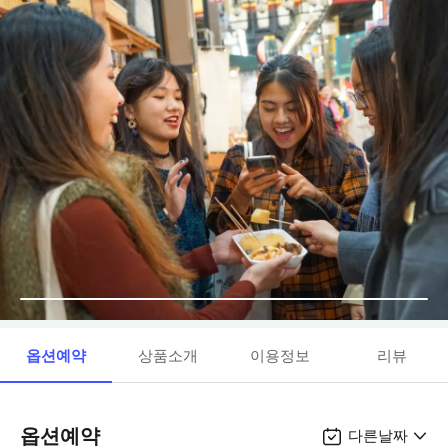
옵션예약
상품소개
이용정보
리뷰
옵션예약
다른날짜