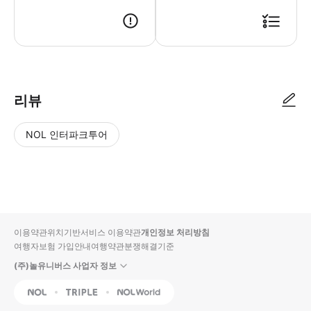
⏰️ 만나는 시간: 오전 10시 30분 📍 만나는 장소 : 지하철 2,12,13호선
리뷰
NOL 인터파크투어
NOL
별
사
에서
점
진/
작성
높
동
된
은
영
리뷰
순
상
이용약관
위치기반서비스 이용약관
개인정보 처리방침
입니
여행자보험 가입안내
여행약관
분쟁해결기준
다.
(주)놀유니버스 사업자 정보
별
사
NOL
Triple
Interpark Global
점
진/