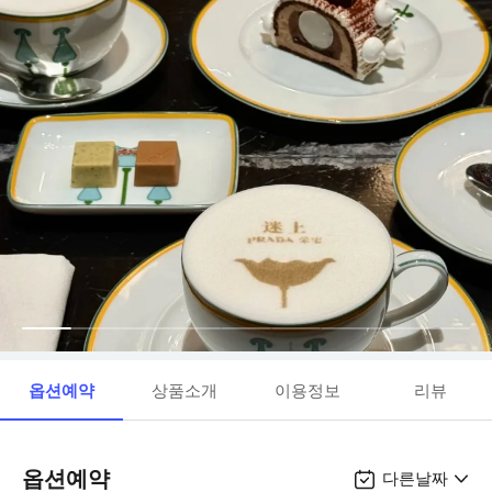
옵션예약
상품소개
이용정보
리뷰
옵션예약
다른날짜