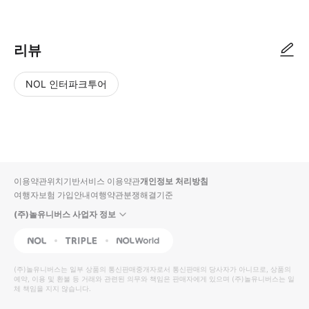
리뷰
NOL 인터파크투어
NOL
별
사
에서
점
진/
작성
높
동
된
은
영
리뷰
순
상
이용약관
위치기반서비스 이용약관
개인정보 처리방침
입니
여행자보험 가입안내
여행약관
분쟁해결기준
다.
(주)놀유니버스 사업자 정보
별
사
NOL
Triple
Interpark Global
점
진/
높
동
(주)놀유니버스
는 일부 상품의 통신판매중개자로서 통신판매의 당사자가 아니므로, 상품의
예약, 이용 및 환불 등 거래와 관련된 의무와 책임은 판매자에게 있으며
은
영
(주)놀유니버스
는 일
체 책임을 지지 않습니다.
순
상