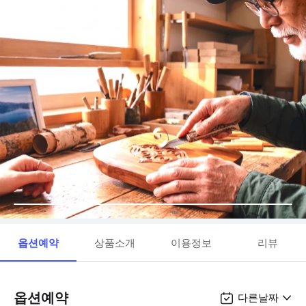
옵션예약
상품소개
이용정보
리뷰
옵션예약
다른날짜